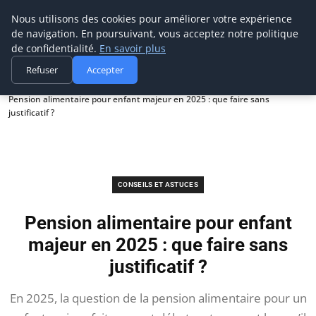
Prospection Pro
Nous utilisons des cookies pour améliorer votre expérience
de navigation. En poursuivant, vous acceptez notre politique
de confidentialité.
En savoir plus
Refuser
Accepter
Accueil
Conseils et astuces
Pension alimentaire pour enfant majeur en 2025 : que faire sans
justificatif ?
CONSEILS ET ASTUCES
Pension alimentaire pour enfant
majeur en 2025 : que faire sans
justificatif ?
En 2025, la question de la pension alimentaire pour un