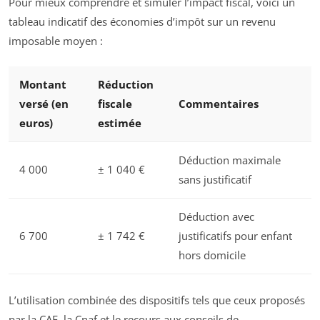
Pour mieux comprendre et simuler l’impact fiscal, voici un
tableau indicatif des économies d’impôt sur un revenu
imposable moyen :
Montant
Réduction
versé (en
fiscale
Commentaires
euros)
estimée
Déduction maximale
4 000
± 1 040 €
sans justificatif
Déduction avec
6 700
± 1 742 €
justificatifs pour enfant
hors domicile
L’utilisation combinée des dispositifs tels que ceux proposés
par la CAF, la Cnaf et le recours aux conseils de