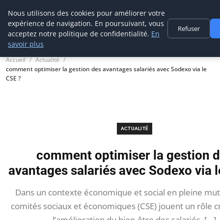
Prospection Pro
Nous utilisons des cookies pour améliorer votre
expérience de navigation. En poursuivant, vous
Refuser
acceptez notre politique de confidentialité.
En
savoir plus
Accueil
Actualité
comment optimiser la gestion des avantages salariés avec Sodexo via le
CSE ?
ACTUALITÉ
comment optimiser la gestion 
avantages salariés avec Sodexo via l
Dans un contexte économique et social en pleine muta
comités sociaux et économiques (CSE) jouent un rôle cr
l’amélioration du bien-être des salariés. […]