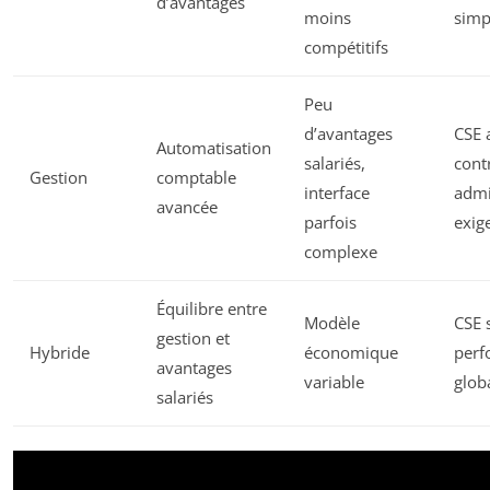
d’avantages
moins
simpl
compétitifs
Peu
d’avantages
CSE 
Automatisation
salariés,
cont
Gestion
comptable
interface
admi
avancée
parfois
exig
complexe
Équilibre entre
Modèle
CSE 
gestion et
Hybride
économique
perf
avantages
variable
glob
salariés