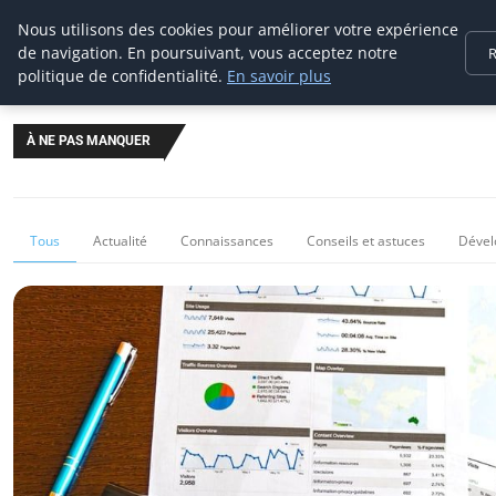
Prospection Pro
Nous utilisons des cookies pour améliorer votre expérience
de navigation. En poursuivant, vous acceptez notre
R
politique de confidentialité.
En savoir plus
À NE PAS MANQUER
Tous
Actualité
Connaissances
Conseils et astuces
Dével