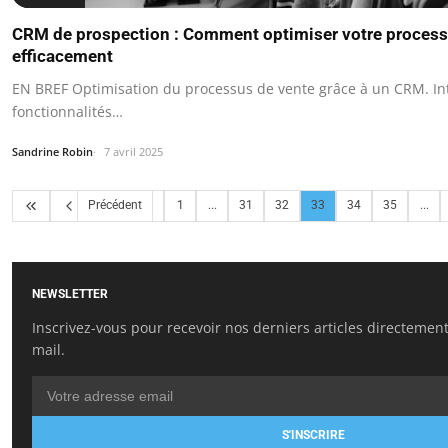
CRM de prospection : Comment optimiser votre process
efficacement
EN BREF Optimisation du processus de vente grâce à un CRM. In
fonctionnalités…
Sandrine Robin
7 avril 2025
Précédent
1
...
31
32
33
34
35
...
NEWSLETTER
Inscrivez-vous pour recevoir nos derniers articles directement
mail.
S'INSCRIRE