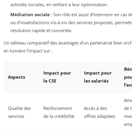
activités sociales, en veillant à leur optimisation.
Médiation sociale
: Son rôle est aussi d’intervenir en cas de
ou d’insatisfactions vis-à-vis des services proposés, permet
résolution rapide et concertée.
Un tableau comparatif des avantages d’un partenariat bien orc
en lumière l’impact sur :
Bén
Impact pour
Impact pour
Aspects
pou
le CSE
les salariés
l’e
Amé
Qualité des
Renforcement
Accès à des
de l
services
de la crédibilité
offres adaptées
mar
emp