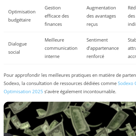
Gestion
Augmentation
Réd
Optimisation
efficace des
des avantages
des
budgétaire
finances
reçus
indi
Meilleure
Sentiment
Stab
Dialogue
communication
d’appartenance
attr
social
interne
renforcé
acc
Pour approfondir les meilleures pratiques en matière de parten
Sodexo, la consultation de ressources dédiées comme
Sodexo 
Optimisation 2025
s’avère également incontournable.