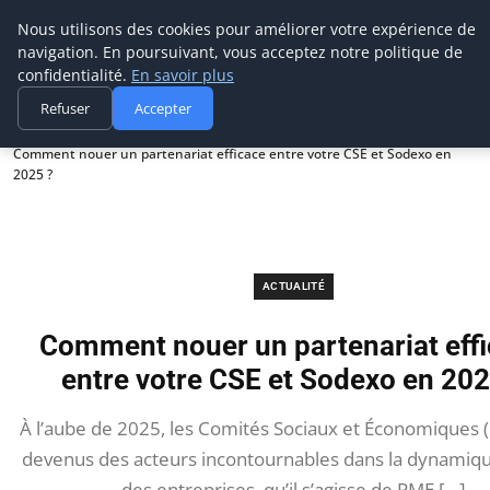
Prospection Pro
Nous utilisons des cookies pour améliorer votre expérience de
navigation. En poursuivant, vous acceptez notre politique de
confidentialité.
En savoir plus
Refuser
Accepter
Accueil
Actualité
Comment nouer un partenariat efficace entre votre CSE et Sodexo en
2025 ?
ACTUALITÉ
Comment nouer un partenariat eff
entre votre CSE et Sodexo en 202
À l’aube de 2025, les Comités Sociaux et Économiques (
devenus des acteurs incontournables dans la dynamiqu
des entreprises, qu’il s’agisse de PME […]