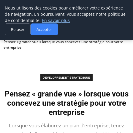
Prospection Pro
Nous utilisons des cookies pour améliorer votre expérience
de navigation. En poursuivant, vous acceptez notre politique
de confidentialité.
En savoir plus
Refuser
Accepter
Accueil
Développement stratégique
Pensez « grande vue » lorsque vous concevez une stratégie pour votre
entreprise
DÉVELOPPEMENT STRATÉGIQUE
Pensez « grande vue » lorsque vous
concevez une stratégie pour votre
entreprise
Lorsque vous élaborez un plan d’entreprise, tenez