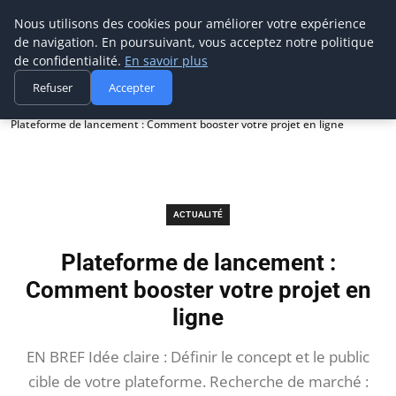
Prospection Pro
Nous utilisons des cookies pour améliorer votre expérience
de navigation. En poursuivant, vous acceptez notre politique
de confidentialité.
En savoir plus
Refuser
Accepter
Accueil
Actualité
Plateforme de lancement : Comment booster votre projet en ligne
ACTUALITÉ
Plateforme de lancement :
Comment booster votre projet en
ligne
EN BREF Idée claire : Définir le concept et le public
cible de votre plateforme. Recherche de marché :