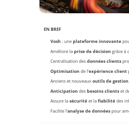
EN BREF
Vosh
: une
plateforme innovante
pou
Améliore la
prise de décision
grâce à 
Centralisation des
données clients
pro
Optimisation
de l’
expérience client
p
Anciens et nouveaux
outils de gestion
Anticipation
des
besoins clients
et d
Assure la
sécurité
et la
fiabilité
des in
Facilite l’
analyse de données
pour amé