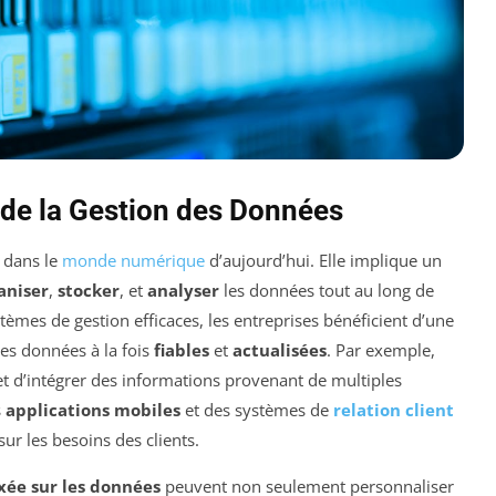
de la Gestion des Données
l dans le
monde numérique
d’aujourd’hui. Elle implique un
aniser
,
stocker
, et
analyser
les données tout au long de
stèmes de gestion efficaces, les entreprises bénéficient d’une
des données à la fois
fiables
et
actualisées
. Par exemple,
 d’intégrer des informations provenant de multiples
s
applications mobiles
et des systèmes de
relation client
sur les besoins des clients.
xée sur les données
peuvent non seulement personnaliser