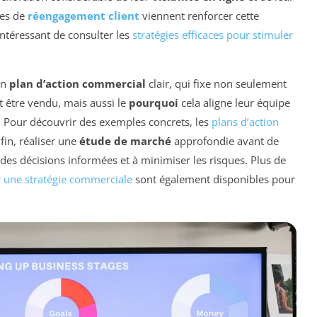
ques de
réengagement client
viennent renforcer cette
intéressant de consulter les
stratégies efficaces pour stimuler
un
plan d’action commercial
clair, qui fixe non seulement
 être vendu, mais aussi le
pourquoi
cela aligne leur équipe
e. Pour découvrir des exemples concrets, les
plans d’action
nfin, réaliser une
étude de marché
approfondie avant de
 des décisions informées et à minimiser les risques. Plus de
r une stratégie commerciale
sont également disponibles pour