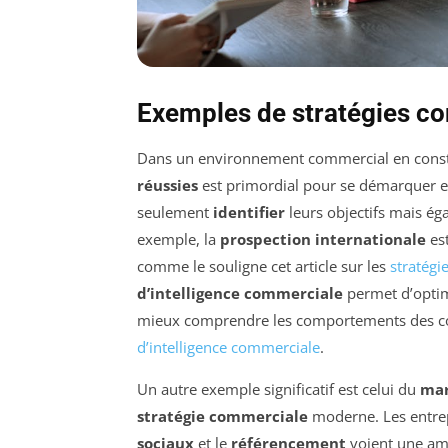
Exemples de stratégies c
Dans un environnement commercial en const
réussies
est primordial pour se démarquer et 
seulement
identifier
leurs objectifs mais ég
exemple, la
prospection internationale
est
comme le souligne cet article sur les
stratégi
d’intelligence commerciale
permet d’optim
mieux comprendre les comportements des co
d’intelligence commerciale
.
Un autre exemple significatif est celui du
mar
stratégie commerciale
moderne. Les entrepr
sociaux
et le
référencement
voient une amé