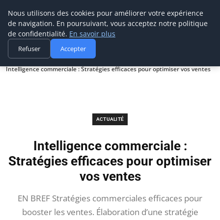
Prospection Pro
Nous utilisons des cookies pour améliorer votre expérience
de navigation. En poursuivant, vous acceptez notre politique
de confidentialité.
En savoir plus
Refuser
Accepter
Accueil
Actualité
Intelligence commerciale : Stratégies efficaces pour optimiser vos ventes
ACTUALITÉ
Intelligence commerciale :
Stratégies efficaces pour optimiser
vos ventes
EN BREF Stratégies commerciales efficaces pour
booster les ventes. Élaboration d’une stratégie