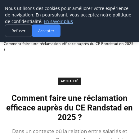
Prospection Pro
Nous utilisons des cookies pour améliorer votre expérience
de navigation. En poursuivant, vous acceptez notre politique
de confidentialité.
En savoir plus
Refuser
Accepter
Accueil
Actualité
Comment faire une réclamation efficace auprès du CE Randstad en 2025
?
ACTUALITÉ
Comment faire une réclamation
efficace auprès du CE Randstad en
2025 ?
Dans un contexte où la relation entre salariés et