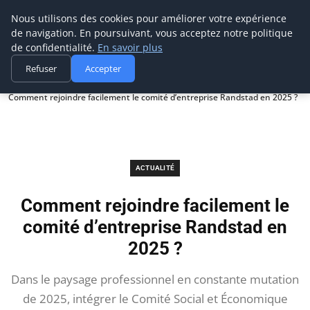
Prospection Pro
Nous utilisons des cookies pour améliorer votre expérience
de navigation. En poursuivant, vous acceptez notre politique
de confidentialité.
En savoir plus
Refuser
Accepter
Accueil
Actualité
Comment rejoindre facilement le comité d’entreprise Randstad en 2025 ?
ACTUALITÉ
Comment rejoindre facilement le
comité d’entreprise Randstad en
2025 ?
Dans le paysage professionnel en constante mutation
de 2025, intégrer le Comité Social et Économique