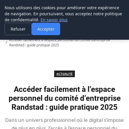
Prospection Pro
Nous utilisons des cookies pour améliorer votre expérience
de navigation. En poursuivant, vous acceptez notre politique
de confidentialité.
En savoir plus
Refuser
Accepter
Accueil
Actualité
Accéder facilement à l’espace personnel du comité d’entreprise
Randstad : guide pratique 2025
ACTUALITÉ
Accéder facilement à l’espace
personnel du comité d’entreprise
Randstad : guide pratique 2025
Dans un univers professionnel où le digital s’impose
de plus en plus, l’accès à l’espace personnel du