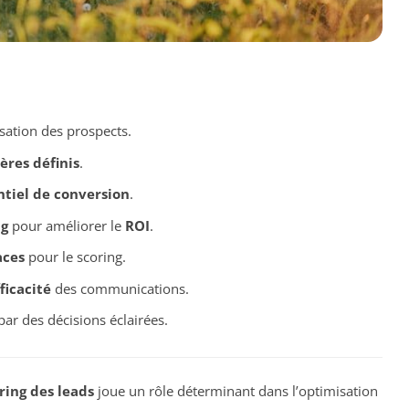
isation des prospects.
tères définis
.
tiel de conversion
.
ng
pour améliorer le
ROI
.
aces
pour le scoring.
ficacité
des communications.
ar des décisions éclairées.
ring des leads
joue un rôle déterminant dans l’optimisation