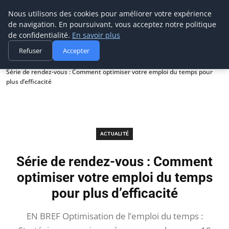
Prospection Pro
Nous utilisons des cookies pour améliorer votre expérience
de navigation. En poursuivant, vous acceptez notre politique
de confidentialité.
En savoir plus
Refuser
Accepter
Accueil
Actualité
Série de rendez-vous : Comment optimiser votre emploi du temps pour
plus d’efficacité
ACTUALITÉ
Série de rendez-vous : Comment
optimiser votre emploi du temps
pour plus d’efficacité
EN BREF Optimisation de l’emploi du temps :