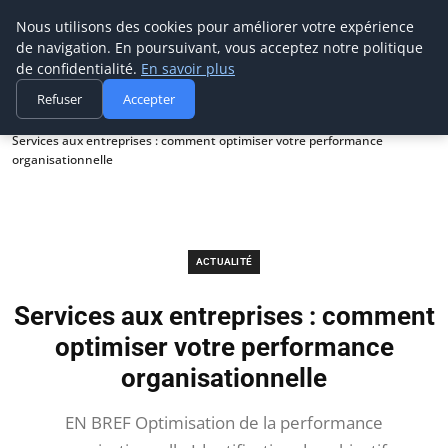
Prospection Pro
Nous utilisons des cookies pour améliorer votre expérience
de navigation. En poursuivant, vous acceptez notre politique
de confidentialité.
En savoir plus
Refuser
Accepter
Accueil
Actualité
Services aux entreprises : comment optimiser votre performance
organisationnelle
ACTUALITÉ
Services aux entreprises : comment
optimiser votre performance
organisationnelle
EN BREF Optimisation de la performance