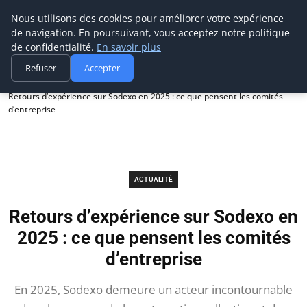
Prospection Pro
Nous utilisons des cookies pour améliorer votre expérience
de navigation. En poursuivant, vous acceptez notre politique
de confidentialité.
En savoir plus
Refuser
Accepter
Accueil
Actualité
Retours d’expérience sur Sodexo en 2025 : ce que pensent les comités
d’entreprise
ACTUALITÉ
Retours d’expérience sur Sodexo en
2025 : ce que pensent les comités
d’entreprise
En 2025, Sodexo demeure un acteur incontournable