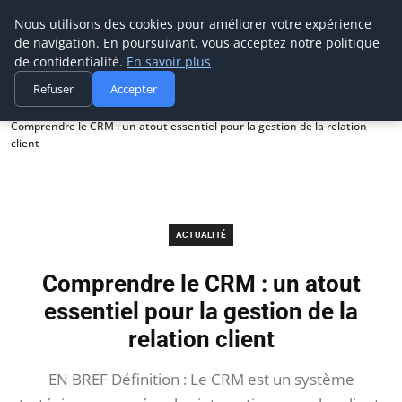
Prospection Pro
Nous utilisons des cookies pour améliorer votre expérience
de navigation. En poursuivant, vous acceptez notre politique
de confidentialité.
En savoir plus
Refuser
Accepter
Accueil
Actualité
Comprendre le CRM : un atout essentiel pour la gestion de la relation
client
ACTUALITÉ
Comprendre le CRM : un atout
essentiel pour la gestion de la
relation client
EN BREF Définition : Le CRM est un système