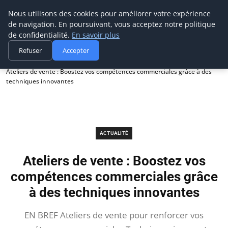
Prospection Pro
Nous utilisons des cookies pour améliorer votre expérience
de navigation. En poursuivant, vous acceptez notre politique
de confidentialité.
En savoir plus
Refuser
Accepter
Accueil
Actualité
Ateliers de vente : Boostez vos compétences commerciales grâce à des
techniques innovantes
ACTUALITÉ
Ateliers de vente : Boostez vos
compétences commerciales grâce
à des techniques innovantes
EN BREF Ateliers de vente pour renforcer vos