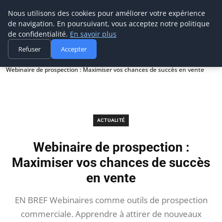
Prospection Pro
Nous utilisons des cookies pour améliorer votre expérience
de navigation. En poursuivant, vous acceptez notre politique
de confidentialité.
En savoir plus
Refuser
Accepter
Accueil
Actualité
Webinaire de prospection : Maximiser vos chances de succès en vente
ACTUALITÉ
Webinaire de prospection :
Maximiser vos chances de succès
en vente
EN BREF Webinaires comme outils de prospection
commerciale. Apprendre à attirer de nouveaux