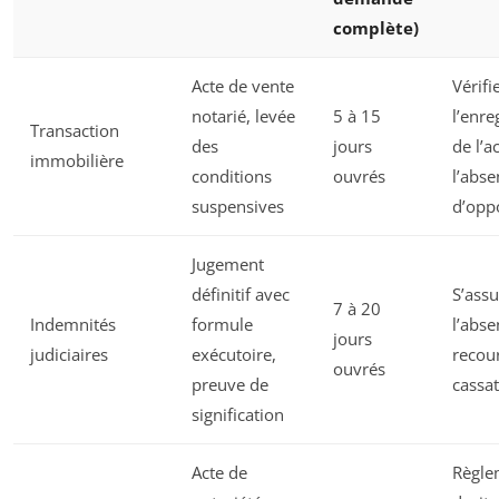
complète)
Acte de vente
Vérifi
notarié, levée
5 à 15
l’enre
Transaction
des
jours
de l’a
immobilière
conditions
ouvrés
l’abse
suspensives
d’opp
Jugement
définitif avec
S’assu
7 à 20
Indemnités
formule
l’abse
jours
judiciaires
exécutoire,
recour
ouvrés
preuve de
cassat
signification
Acte de
Règle