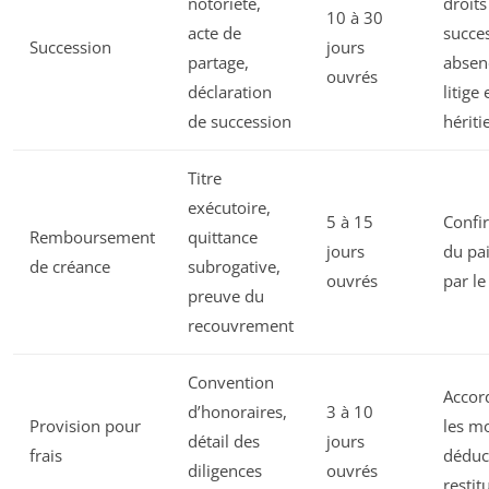
notoriété,
droits
10 à 30
acte de
succes
Succession
jours
partage,
absen
ouvrés
déclaration
litige
de succession
hériti
Titre
exécutoire,
5 à 15
Confi
Remboursement
quittance
jours
du pa
de créance
subrogative,
ouvrés
par le
preuve du
recouvrement
Convention
Accord
d’honoraires,
3 à 10
Provision pour
les mo
détail des
jours
frais
déduc
diligences
ouvrés
restit