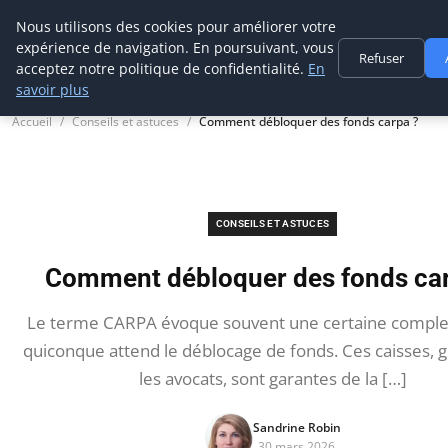
Prospection Pro
Nous utilisons des cookies pour améliorer votre
expérience de navigation. En poursuivant, vous
Refuser
acceptez notre politique de confidentialité.
En
savoir plus
Accueil
Conseils et astuces
Comment débloquer des fonds carpa ?
CONSEILS ET ASTUCES
Comment débloquer des fonds car
Le terme CARPA évoque souvent une certaine comple
quiconque attend le déblocage de fonds. Ces caisses, 
les avocats, sont garantes de la […]
Sandrine Robin
30 mars 2026