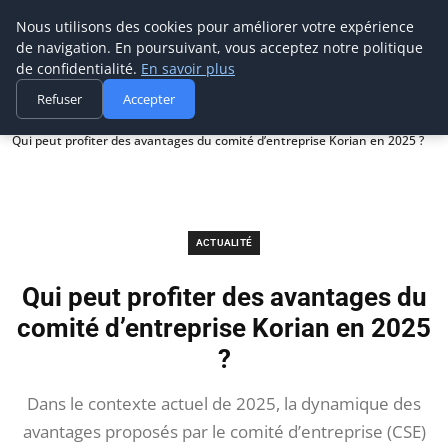
Prospection Pro
Nous utilisons des cookies pour améliorer votre expérience
de navigation. En poursuivant, vous acceptez notre politique
de confidentialité.
En savoir plus
Refuser
Accepter
Accueil
Actualité
Qui peut profiter des avantages du comité d’entreprise Korian en 2025 ?
ACTUALITÉ
Qui peut profiter des avantages du
comité d’entreprise Korian en 2025
?
Dans le contexte actuel de 2025, la dynamique des
avantages proposés par le comité d’entreprise (CSE)