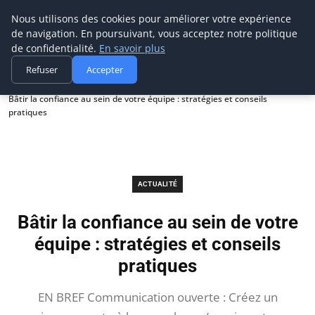
Prospection Pro
Nous utilisons des cookies pour améliorer votre expérience
de navigation. En poursuivant, vous acceptez notre politique
de confidentialité.
En savoir plus
Refuser
Accepter
Accueil
Actualité
Bâtir la confiance au sein de votre équipe : stratégies et conseils
pratiques
ACTUALITÉ
Bâtir la confiance au sein de votre
équipe : stratégies et conseils
pratiques
EN BREF Communication ouverte : Créez un