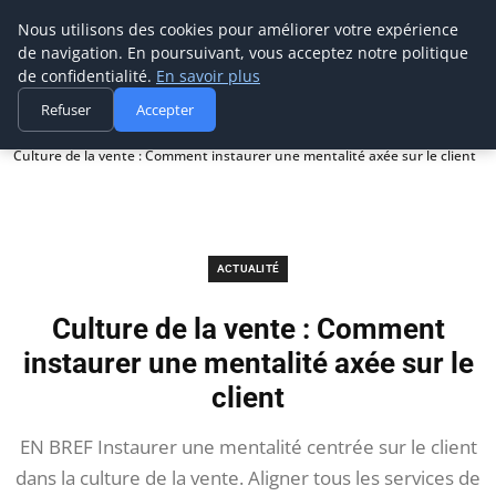
Prospection Pro
Nous utilisons des cookies pour améliorer votre expérience
de navigation. En poursuivant, vous acceptez notre politique
de confidentialité.
En savoir plus
Refuser
Accepter
Accueil
Actualité
Culture de la vente : Comment instaurer une mentalité axée sur le client
ACTUALITÉ
Culture de la vente : Comment
instaurer une mentalité axée sur le
client
EN BREF Instaurer une mentalité centrée sur le client
dans la culture de la vente. Aligner tous les services de