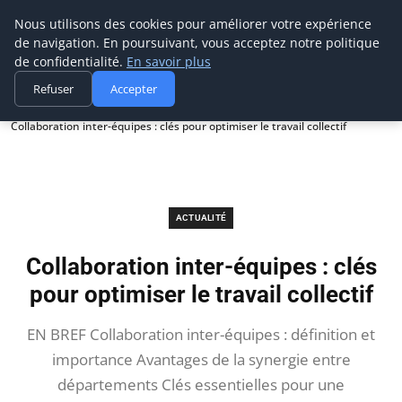
Prospection Pro
Nous utilisons des cookies pour améliorer votre expérience
de navigation. En poursuivant, vous acceptez notre politique
de confidentialité.
En savoir plus
Refuser
Accepter
Accueil
Actualité
Collaboration inter-équipes : clés pour optimiser le travail collectif
ACTUALITÉ
Collaboration inter-équipes : clés
pour optimiser le travail collectif
EN BREF Collaboration inter-équipes : définition et
importance Avantages de la synergie entre
départements Clés essentielles pour une