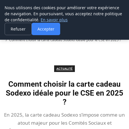
Prospection Pro
Nous utilisons des cookies pour améliorer votre expérience
de navigation. En poursuivant, vous acceptez notre politique
de confidentialité.
En savoir plus
Refuser
Accepter
Accueil
Actualité
Comment choisir la carte cadeau Sodexo idéale pour le CSE en 2025 ?
ACTUALITÉ
Comment choisir la carte cadeau
Sodexo idéale pour le CSE en 2025
?
En 2025, la carte cadeau Sodexo s’impose comme un
atout majeur pour les Comités Sociaux et