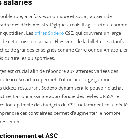
 salariés
ble rôle, à la fois économique et social, au sein de
e cadre des décisions stratégiques, mais il agit surtout comme
ur quotidien. Les
offres Sodexo
CSE, qui couvrent un large
e cette mission sociale. Elles vont de la billetterie à tarifs
les chez de grandes enseignes comme Carrefour ou Amazon, en
s culturelles ou sportives.
ages est crucial afin de répondre aux attentes variées des
s cadeaux Smartbox permet d’offrir une large gamme
es tickets restaurant Sodexo dynamisent le pouvoir d’achat
ractive. La connaissance approfondie des règles URSSAF et
 gestion optimale des budgets du CSE, notamment celui dédié
 Comprendre ces contraintes permet d’augmenter le nombre
dressement.
onctionnement et ASC