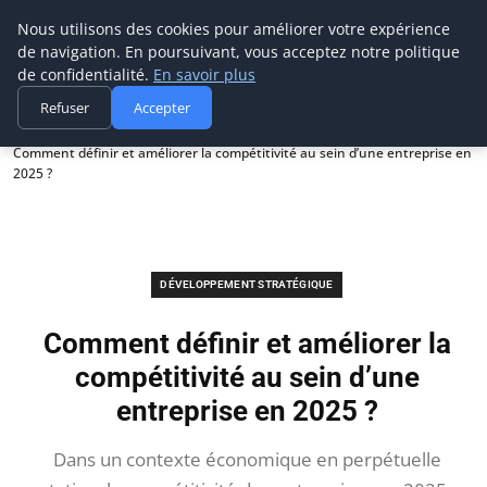
Prospection Pro
Nous utilisons des cookies pour améliorer votre expérience
de navigation. En poursuivant, vous acceptez notre politique
de confidentialité.
En savoir plus
Refuser
Accepter
Accueil
Développement stratégique
Comment définir et améliorer la compétitivité au sein d’une entreprise en
2025 ?
DÉVELOPPEMENT STRATÉGIQUE
Comment définir et améliorer la
compétitivité au sein d’une
entreprise en 2025 ?
Dans un contexte économique en perpétuelle