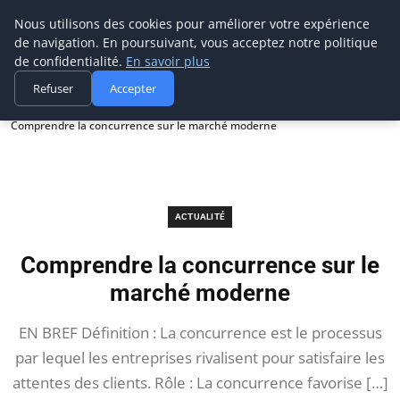
Prospection Pro
Nous utilisons des cookies pour améliorer votre expérience
de navigation. En poursuivant, vous acceptez notre politique
de confidentialité.
En savoir plus
Refuser
Accepter
Accueil
Actualité
Comprendre la concurrence sur le marché moderne
ACTUALITÉ
Comprendre la concurrence sur le
marché moderne
EN BREF Définition : La concurrence est le processus
par lequel les entreprises rivalisent pour satisfaire les
attentes des clients. Rôle : La concurrence favorise […]