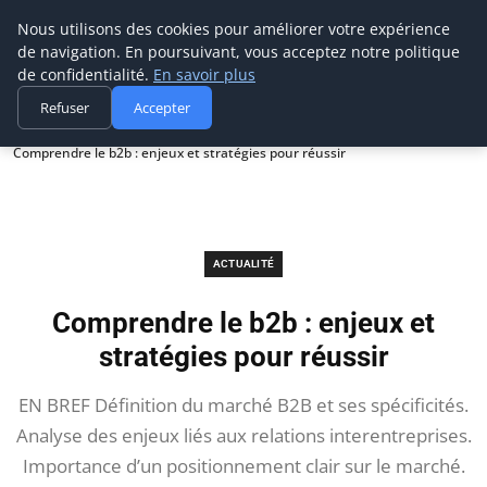
Prospection Pro
Nous utilisons des cookies pour améliorer votre expérience
de navigation. En poursuivant, vous acceptez notre politique
de confidentialité.
En savoir plus
Refuser
Accepter
Accueil
Actualité
Comprendre le b2b : enjeux et stratégies pour réussir
ACTUALITÉ
Comprendre le b2b : enjeux et
stratégies pour réussir
EN BREF Définition du marché B2B et ses spécificités.
Analyse des enjeux liés aux relations interentreprises.
Importance d’un positionnement clair sur le marché.