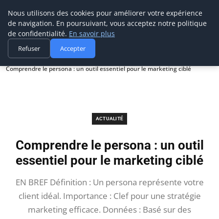
Prospection Pro
Nous utilisons des cookies pour améliorer votre expérience
de navigation. En poursuivant, vous acceptez notre politique
de confidentialité.
En savoir plus
Refuser
Accepter
Accueil
Actualité
Comprendre le persona : un outil essentiel pour le marketing ciblé
ACTUALITÉ
Comprendre le persona : un outil
essentiel pour le marketing ciblé
EN BREF Définition : Un persona représente votre
client idéal. Importance : Clef pour une stratégie
marketing efficace. Données : Basé sur des