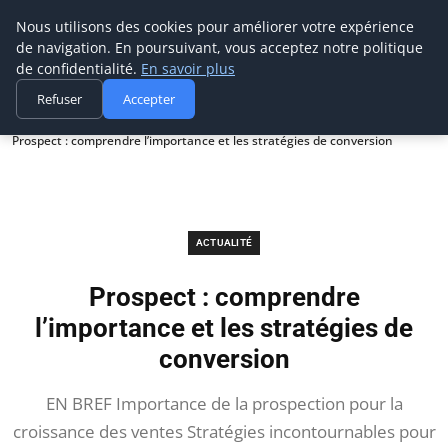
Prospection Pro
Nous utilisons des cookies pour améliorer votre expérience
de navigation. En poursuivant, vous acceptez notre politique
de confidentialité.
En savoir plus
Refuser
Accepter
Accueil
Actualité
Prospect : comprendre l’importance et les stratégies de conversion
ACTUALITÉ
Prospect : comprendre
l’importance et les stratégies de
conversion
EN BREF Importance de la prospection pour la
croissance des ventes Stratégies incontournables pour