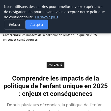
Prospection Pro
Nous utilisons des cookies pour améliorer votre expérience
de navigation. En poursuivant, vous acceptez notre politique
de confidentialité.
En savoir plus
Refuser
Accepter
Accueil
Actualité
Comprendre les impacts de la politique de l’enfant unique en 2025 :
enjeux et conséquences
ACTUALITÉ
Comprendre les impacts de la
politique de l’enfant unique en 2025
: enjeux et conséquences
Depuis plusieurs décennies, la politique de l’enfant