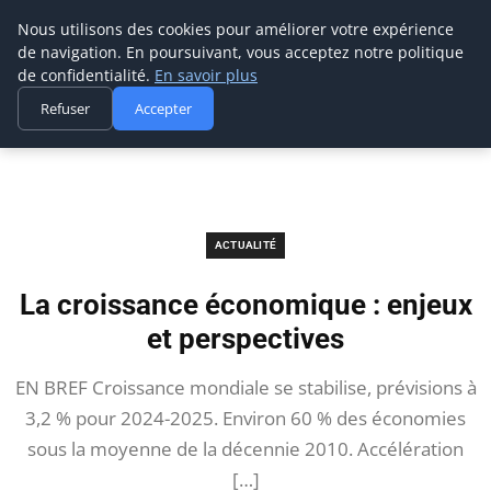
Prospection Pro
Nous utilisons des cookies pour améliorer votre expérience
de navigation. En poursuivant, vous acceptez notre politique
de confidentialité.
En savoir plus
Refuser
Accepter
Accueil
Actualité
La croissance économique : enjeux et perspectives
ACTUALITÉ
La croissance économique : enjeux
et perspectives
EN BREF Croissance mondiale se stabilise, prévisions à
3,2 % pour 2024-2025. Environ 60 % des économies
sous la moyenne de la décennie 2010. Accélération
[…]