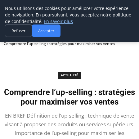
Prospection Pro
Nous utilisons des cookies pour améliorer votre expérience
de navigation. En poursuivant, vous acceptez notre politique
de confidentialité.
En savoir plus
Refuser
Accepter
Accueil
Actualité
Comprendre l’up-selling : stratégies pour maximiser vos ventes
ACTUALITÉ
Comprendre l’up-selling : stratégies
pour maximiser vos ventes
EN BREF Définition de l’up-selling : technique de vente
visant à proposer des produits ou services supérieurs.
Importance de l’up-selling pour maximiser les