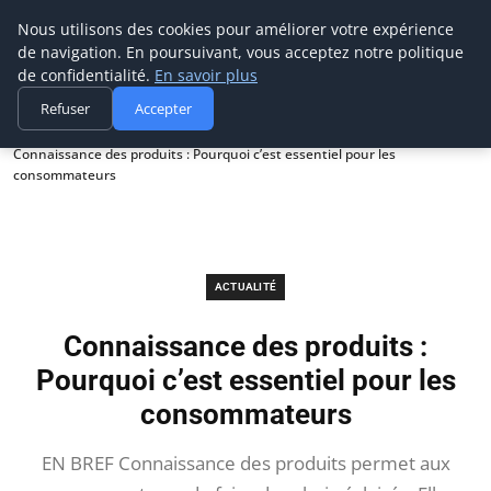
Prospection Pro
Nous utilisons des cookies pour améliorer votre expérience
de navigation. En poursuivant, vous acceptez notre politique
de confidentialité.
En savoir plus
Refuser
Accepter
Accueil
Actualité
Connaissance des produits : Pourquoi c’est essentiel pour les
consommateurs
ACTUALITÉ
Connaissance des produits :
Pourquoi c’est essentiel pour les
consommateurs
EN BREF Connaissance des produits permet aux