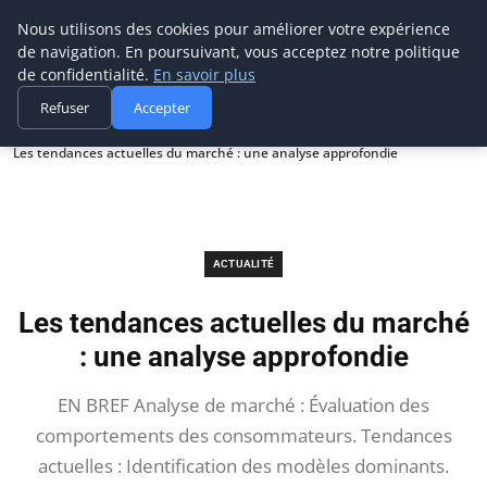
Prospection Pro
Nous utilisons des cookies pour améliorer votre expérience
de navigation. En poursuivant, vous acceptez notre politique
de confidentialité.
En savoir plus
Refuser
Accepter
Accueil
Actualité
Les tendances actuelles du marché : une analyse approfondie
ACTUALITÉ
Les tendances actuelles du marché
: une analyse approfondie
EN BREF Analyse de marché : Évaluation des
comportements des consommateurs. Tendances
actuelles : Identification des modèles dominants.