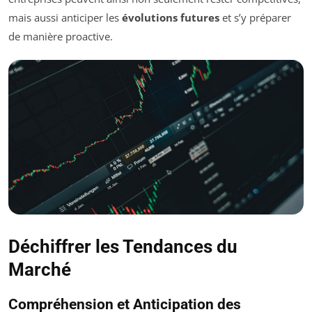
mais aussi anticiper les
évolutions futures
et s’y préparer
de manière proactive.
Déchiffrer les Tendances du
Marché
Compréhension et Anticipation des