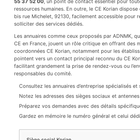
55 37 52 00
, un point de contact essentiel pour tout
ressources humaines. En outre, le CE Korian dispose 
bis rue Michelet, 92130, facilement accessible pour 
solliciter des services dédiés.
Les annuaires comme ceux proposés par ADNMK, qui
CE en France, jouent un rôle critique en offrant des 
coordonnées CE Korian, notamment pour les établiss
pointent vers un contact principal reconnu du CE Ko
facilitant grandement la prise de rendez-vous ou l’env
responsables du comité.
Consultez les annuaires d’entreprise spécialisés et 
Notez les adresses des sièges sociaux et antennes 
Préparez vos demandes avec des détails spécifiqu
Gardez en mémoire le numéro général et celui dédi
Coordonnée
Adresse
Numéro
Utilisation
Siège social Korian