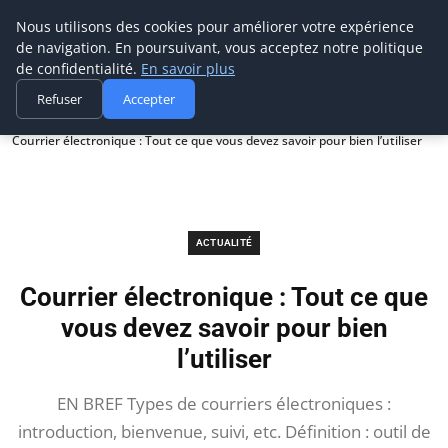
Prospection Pro
Nous utilisons des cookies pour améliorer votre expérience
de navigation. En poursuivant, vous acceptez notre politique
de confidentialité.
En savoir plus
Refuser
Accepter
Accueil
Actualité
Courrier électronique : Tout ce que vous devez savoir pour bien l’utiliser
ACTUALITÉ
Courrier électronique : Tout ce que
vous devez savoir pour bien
l’utiliser
EN BREF Types de courriers électroniques :
introduction, bienvenue, suivi, etc. Définition : outil de