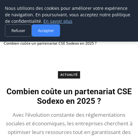
Prospection Pro
Nous utilisons des cookies pour améliorer votre expérience
de navigation. En poursuivant, vous acceptez notre politique
de confidentialité.
En savoir plus
Refuser
Accepter
Accueil
Actualité
Combien coûte un partenariat CSE Sodexo en 2025 ?
ACTUALITÉ
Combien coûte un partenariat CSE
Sodexo en 2025 ?
Avec l’évolution constante des réglementations
sociales et économiques, les entreprises cherchent à
optimiser leurs ressources tout en garantissant des