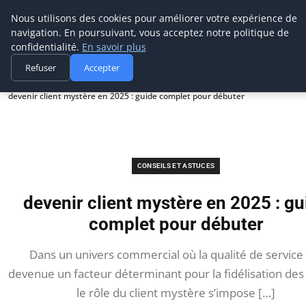
Prospection Pro
Nous utilisons des cookies pour améliorer votre expérience de
navigation. En poursuivant, vous acceptez notre politique de
confidentialité.
En savoir plus
Refuser
Accepter
Accueil
Conseils et astuces
devenir client mystère en 2025 : guide complet pour débuter
CONSEILS ET ASTUCES
devenir client mystère en 2025 : gu
complet pour débuter
Dans un univers commercial où la qualité de service
devenue un facteur déterminant pour la fidélisation des 
le rôle du client mystère s’impose […]