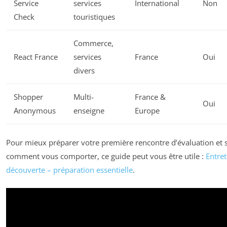
Service
services
International
Non
Check
touristiques
Commerce,
React France
services
France
Oui
divers
Shopper
Multi-
France &
Oui
Anonymous
enseigne
Europe
Pour mieux préparer votre première rencontre d’évaluation et 
comment vous comporter, ce guide peut vous être utile :
Entret
découverte – préparation essentielle
.