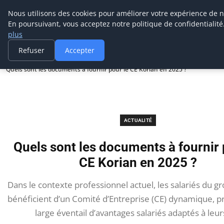
Prospection Pro
Nous utilisons des cookies pour améliorer votre expérience de n
En poursuivant, vous acceptez notre politique de confidentialité
plus
Refuser
Accepter
Accueil
Actualité
Quels sont les documents à fournir pour le CE Korian en 2025 ?
ACTUALITÉ
Quels sont les documents à fournir 
CE Korian en 2025 ?
Dans le contexte professionnel actuel, les salariés du g
bénéficient d’un Comité d’Entreprise (CE) dynamique, 
large éventail d’avantages salariés adaptés à leur