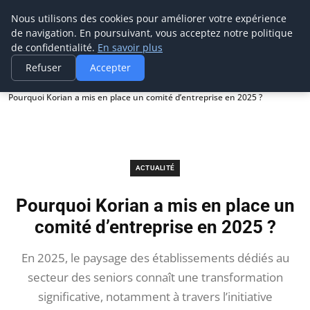
Prospection Pro
Nous utilisons des cookies pour améliorer votre expérience
de navigation. En poursuivant, vous acceptez notre politique
de confidentialité.
En savoir plus
Refuser
Accepter
Accueil
Actualité
Pourquoi Korian a mis en place un comité d’entreprise en 2025 ?
ACTUALITÉ
Pourquoi Korian a mis en place un
comité d’entreprise en 2025 ?
En 2025, le paysage des établissements dédiés au
secteur des seniors connaît une transformation
significative, notamment à travers l’initiative