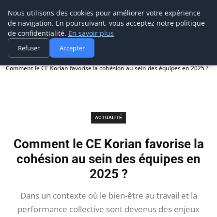
Prospection Pro
Nous utilisons des cookies pour améliorer votre expérience
de navigation. En poursuivant, vous acceptez notre politique
de confidentialité.
En savoir plus
Refuser
Accepter
Accueil
Actualité
Comment le CE Korian favorise la cohésion au sein des équipes en 2025 ?
ACTUALITÉ
Comment le CE Korian favorise la
cohésion au sein des équipes en
2025 ?
Dans un contexte où le bien-être au travail et la
performance collective sont devenus des enjeux