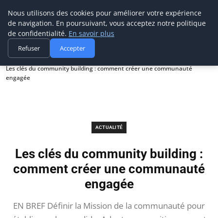
Prospection Pro
Nous utilisons des cookies pour améliorer votre expérience
de navigation. En poursuivant, vous acceptez notre politique
de confidentialité.
En savoir plus
Refuser
Accepter
Accueil
Actualité
Les clés du community building : comment créer une communauté
engagée
ACTUALITÉ
Les clés du community building :
comment créer une communauté
engagée
EN BREF Définir la Mission de la communauté pour