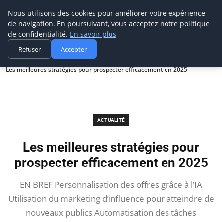
Prospection Pro
Nous utilisons des cookies pour améliorer votre expérience
de navigation. En poursuivant, vous acceptez notre politique
de confidentialité.
En savoir plus
Refuser
Accepter
Accueil
Actualité
Les meilleures stratégies pour prospecter efficacement en 2025
ACTUALITÉ
Les meilleures stratégies pour
prospecter efficacement en 2025
EN BREF Personnalisation des offres grâce à l’IA
Utilisation du marketing d’influence pour atteindre de
nouveaux publics Automatisation des tâches