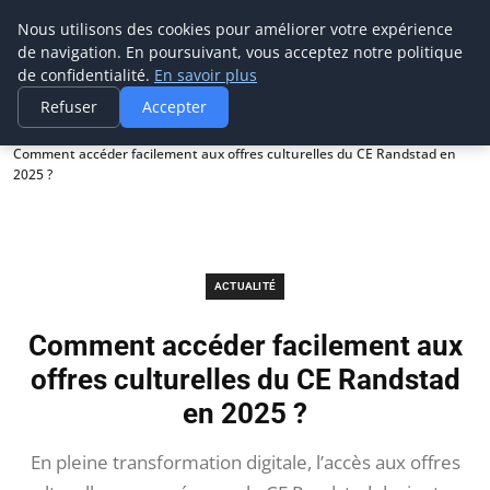
Prospection Pro
Nous utilisons des cookies pour améliorer votre expérience
de navigation. En poursuivant, vous acceptez notre politique
de confidentialité.
En savoir plus
Refuser
Accepter
Accueil
Actualité
Comment accéder facilement aux offres culturelles du CE Randstad en
2025 ?
ACTUALITÉ
Comment accéder facilement aux
offres culturelles du CE Randstad
en 2025 ?
En pleine transformation digitale, l’accès aux offres