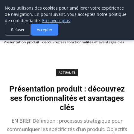
Prospection Pro
Nous utilisons des cookies pour améliorer votre expérience
de navigation. En poursuivant, vous acceptez notre politique
de confidentialité.
En savoir plus
Refuser
Accepter
Accueil
Actualité
Présentation produit : découvrez ses fonctionnalités et avantages clés
ACTUALITÉ
Présentation produit : découvrez
ses fonctionnalités et avantages
clés
EN BREF Définition : processus stratégique pour
communiquer les spécificités d’un produit. Objectifs