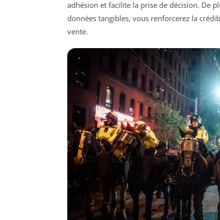
adhésion et facilite la prise de décision. De p
données tangibles, vous renforcerez la crédib
vente.