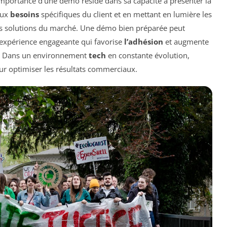
’importance d’une démo réside dans sa capacité à présenter la
aux
besoins
spécifiques du client et en mettant en lumière les
tres solutions du marché. Une démo bien préparée peut
expérience engageante qui favorise
l’adhésion
et augmente
. Dans un environnement
tech
en constante évolution,
our optimiser les résultats commerciaux.