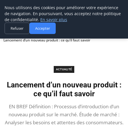
Prospection Pro
Nous utilisons des cookies pour améliorer votre expérience
de navigation. En poursuivant, vous acceptez notre politique
de confidentialité.
En savoir plus
Refuser
Accepter
Accueil
Actualité
Lancement d’un nouveau produit : ce qu’il faut savoir
ACTUALITÉ
Lancement d’un nouveau produit :
ce qu’il faut savoir
EN BREF Définition : Processus d’introduction d’un
nouveau produit sur le marché. Étude de marché :
Analyser les besoins et attentes des consommateurs.