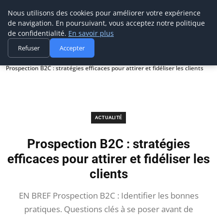
Prospection Pro
Nous utilisons des cookies pour améliorer votre expérience
de navigation. En poursuivant, vous acceptez notre politique
de confidentialité.
En savoir plus
Refuser
Accepter
Accueil
Actualité
Prospection B2C : stratégies efficaces pour attirer et fidéliser les clients
ACTUALITÉ
Prospection B2C : stratégies
efficaces pour attirer et fidéliser les
clients
EN BREF Prospection B2C : Identifier les bonnes
pratiques. Questions clés à se poser avant de